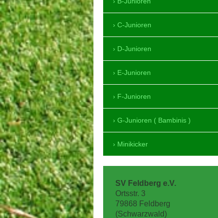
B-Junioren
C-Junioren
D-Junioren
E-Junioren
F-Junioren
G-Junioren ( Bambinis )
Minikicker
SV Feldberg e.V.
Ortsstr.
3
79868
Feldberg
(Schwarzwald)