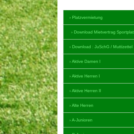
SV Fe
Platzvermietung
Download Mietvertrag Sportplat
Download : JuSchG / Muttizettel
Aktive Damen I
Aktive Herren I
Aktive Herren II
Alte Herren
A-Junioren