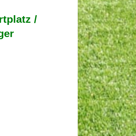
 Seit 1966
tplatz /
ger