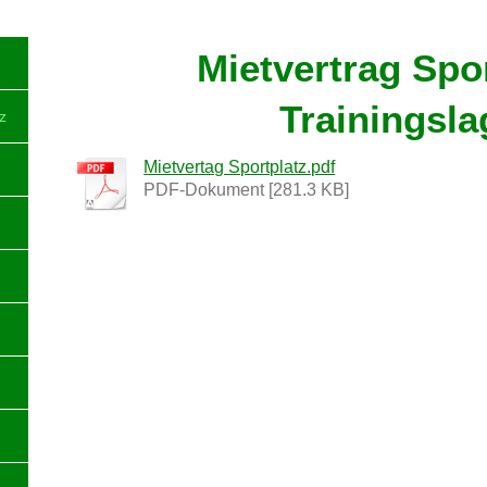
ldberg e.V.
Mietvertrag Spor
Trainingsla
z
Mietvertag Sportplatz.pdf
PDF-Dokument [281.3 KB]