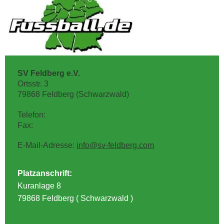
SV Feldberg e.V.
Ortsstr.
3
79868
Feldberg (Schwarzwald)
Telefon:
Fax:
E-Mail-Adresse:
info@sv-feldberg.com
Platzanschrift:
Kuranlage 8
79868 Feldberg ( Schwarzwald )